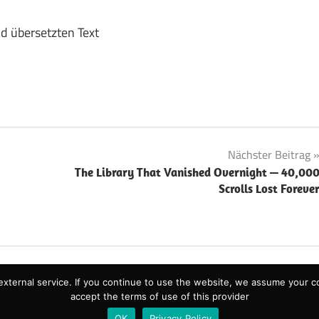
nd übersetzten Text
Nächster Beitrag
The Library That Vanished Overnight — 40,00
Scrolls Lost Foreve
xternal service. If you continue to use the website, we assume your c
accept the terms of use of this provider
OK
Privacy Policy