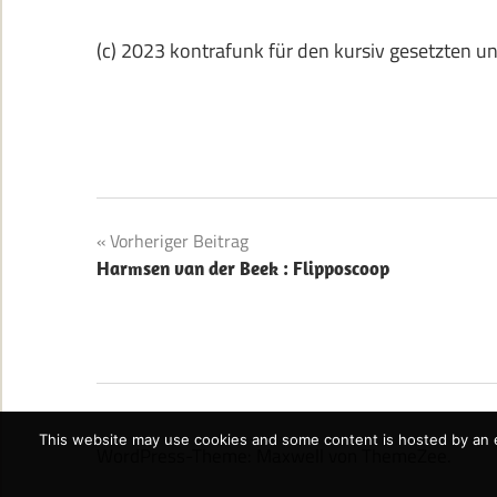
(c) 2023 kontrafunk für den kursiv gesetzten u
Beitragsnavigation
Vorheriger Beitrag
Harmsen van der Beek : Flipposcoop
This website may use cookies and some content is hosted by an e
WordPress-Theme: Maxwell von ThemeZee.