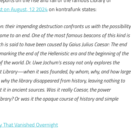
ports on the rise and fall of the famous Library of
t on August, 12 2024
on kontrafunk states:
on: their impending destruction confronts us with the possibility
 come to an end. One of the most famous beacons of this kind is
ch is said to have been caused by Gaius Julius Caesar: The end
marking the end of the Hellenistic era and the beginning of the
 the world. Dr. Uwe Jochum’s essay not only explores the
at Library—when it was founded, by whom, why, and how large
why the library disappeared from history, leaving nothing to
t it in ancient sources. Was it really Caesar, the power
library? Or was it the opaque course of history and simple
ry That Vanished Overnight