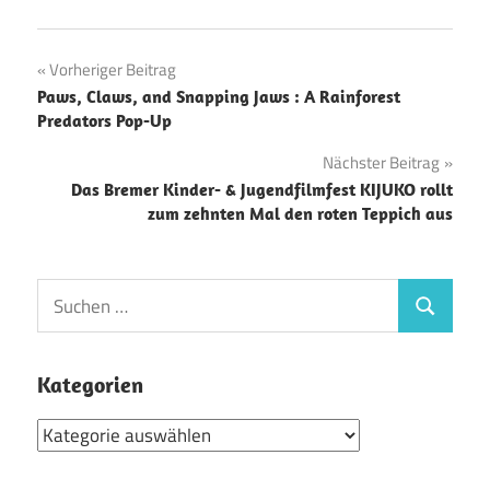
Beitragsnavigation
Vorheriger Beitrag
Paws, Claws, and Snapping Jaws : A Rainforest
Predators Pop-Up
Nächster Beitrag
Das Bremer Kinder- & Jugendfilmfest KIJUKO rollt
zum zehnten Mal den roten Teppich aus
Suchen
Suchen
nach:
Kategorien
Kategorien